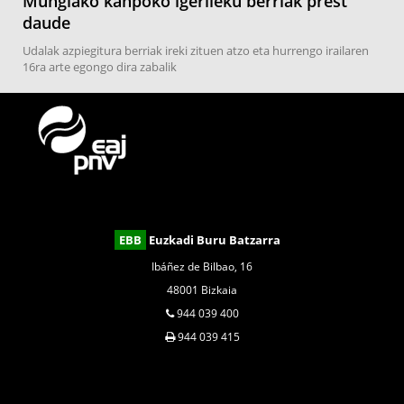
Mungiako kanpoko igerileku berriak prest
daude
Udalak azpiegitura berriak ireki zituen atzo eta hurrengo irailaren
16ra arte egongo dira zabalik
EBB
Euzkadi Buru Batzarra
Ibáñez de Bilbao, 16
48001 Bizkaia
944 039 400
944 039 415