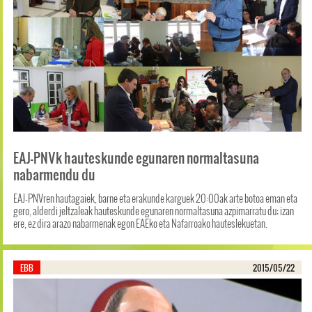
EAJ-PNVk hauteskunde egunaren normaltasuna
nabarmendu du
EAJ-PNVren hautagaiek, barne eta erakunde karguek 20:00ak arte botoa eman eta
gero, alderdi jeltzaleak hauteskunde egunaren normaltasuna azpimarratu du; izan
ere, ez dira arazo nabarmenak egon EAEko eta Nafarroako hauteslekuetan.
EBB
2015/05/22