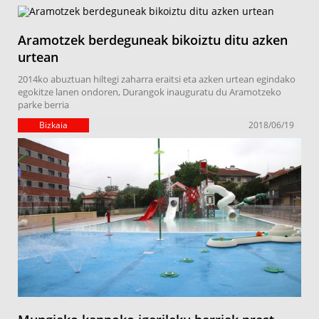
Aramotzek berdeguneak bikoiztu ditu azken
urtean
2014ko abuztuan hiltegi zaharra eraitsi eta azken urtean egindako
egokitze lanen ondoren, Durangok inauguratu du Aramotzeko
parke berria
Bizkaia
2018/06/19