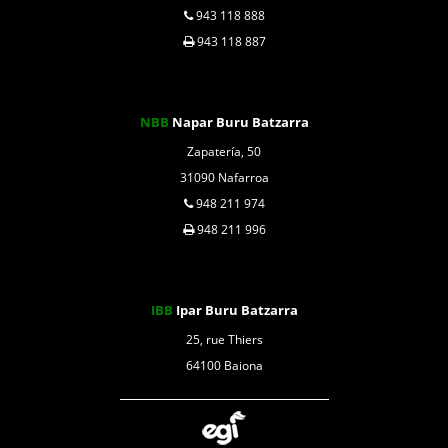
943 118 888
943 118 887
NBB
Napar Buru Batzarra
Zapatería, 50
31090 Nafarroa
948 211 974
948 211 996
IBB
Ipar Buru Batzarra
25, rue Thiers
64100 Baiona