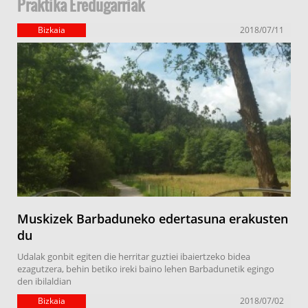
Praktika Eredugarriak
Bizkaia
2018/07/11
Muskizek Barbaduneko edertasuna erakusten
du
Udalak gonbit egiten die herritar guztiei ibaiertzeko bidea
ezagutzera, behin betiko ireki baino lehen Barbadunetik egingo
den ibilaldian
Bizkaia
2018/07/02