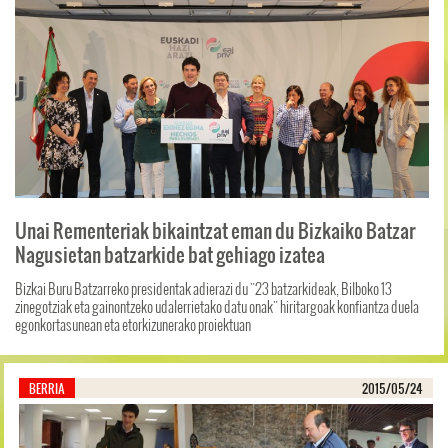
Unai Rementeriak bikaintzat eman du Bizkaiko Batzar
Nagusietan batzarkide bat gehiago izatea
Bizkai Buru Batzarreko presidentak adierazi du "23 batzarkideak, Bilboko 13
zinegotziak eta gainontzeko udalerrietako datu onak" hiritargoak konfiantza duela
egonkortasunean eta etorkizunerako proiektuan
BERRIA
2015/05/24