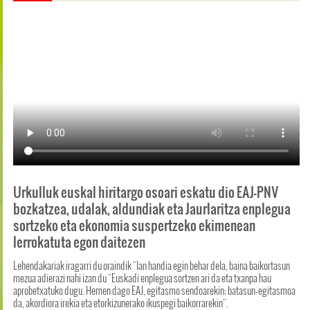
Urkulluk euskal hiritargo osoari eskatu dio EAJ-PNV
bozkatzea, udalak, aldundiak eta Jaurlaritza enplegua
sortzeko eta ekonomia suspertzeko ekimenean
lerrokatuta egon daitezen
Lehendakariak iragarri du oraindik "lan handia egin behar dela, baina baikortasun
mezua adierazi nahi izan du "Euskadi enplegua sortzen ari da eta txanpa hau
aprobetxatuko dugu. Hemen dago EAJ, egitasmo sendoarekin; batasun-egitasmoa
da, akordiora irekia eta etorkizunerako ikuspegi baikorrarekin".