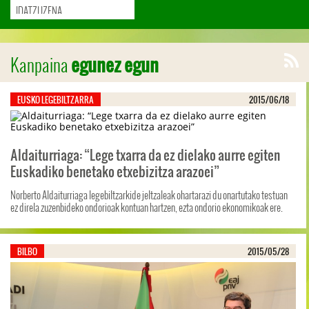
Kanpaina
egunez egun
EUSKO LEGEBILTZARRA
2015/06/18
Aldaiturriaga: “Lege txarra da ez dielako aurre egiten
Euskadiko benetako etxebizitza arazoei”
Norberto Aldaiturriaga legebiltzarkide jeltzaleak ohartarazi du onartutako testuan
ez direla zuzenbideko ondorioak kontuan hartzen, ezta ondorio ekonomikoak ere.
BILBO
2015/05/28