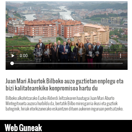
Juan Mari Aburtok Bilboko auzo guztietan enplegu eta
bizi kalitatearekiko konpromisoa hartu du
Bilboko alkatetzarako Euzko Alderdi Jeltzalearen hautagai Juan Mari Aburto
Mintegitxueta auzora hurbildu da, bertatik Bilbo miresgarria ikusi eta guztiok
bateginik, hiriak etorkizunerako eskaintzen dituen aukeren inguruan pentsatzeko.
Web Guneak