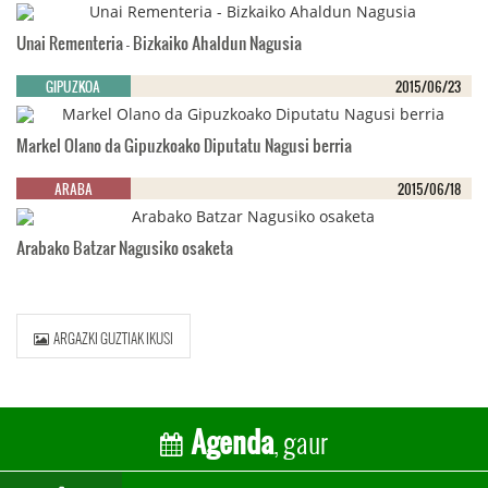
Unai Rementeria - Bizkaiko Ahaldun Nagusia
GIPUZKOA
2015/06/23
Markel Olano da Gipuzkoako Diputatu Nagusi berria
ARABA
2015/06/18
Arabako Batzar Nagusiko osaketa
ARGAZKI GUZTIAK IKUSI
, gaur
Agenda