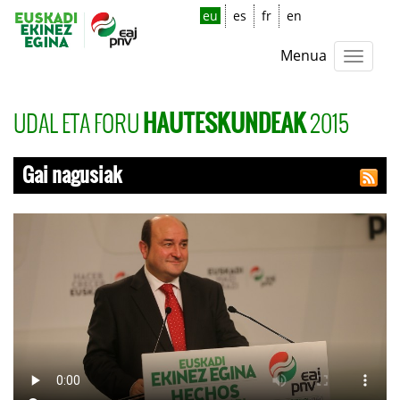
eu
es
fr
en
Menua
UDAL ETA FORU
2015
HAUTESKUNDEAK
Gai nagusiak