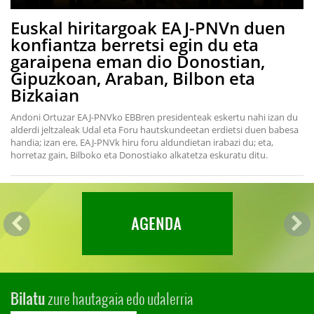
Euskal hiritargoak EAJ-PNVn duen
konfiantza berretsi egin du eta
garaipena eman dio Donostian,
Gipuzkoan, Araban, Bilbon eta
Bizkaian
Andoni Ortuzar EAJ-PNVko EBBren presidenteak eskertu nahi izan du
alderdi jeltzaleak Udal eta Foru hautskundeetan erdietsi duen babesa
handia; izan ere, EAJ-PNVk hiru foru aldundietan irabazi du; eta,
horretaz gain, Bilboko eta Donostiako alkatetza eskuratu ditu.
zure hautagaia edo udalerria
Bilatu