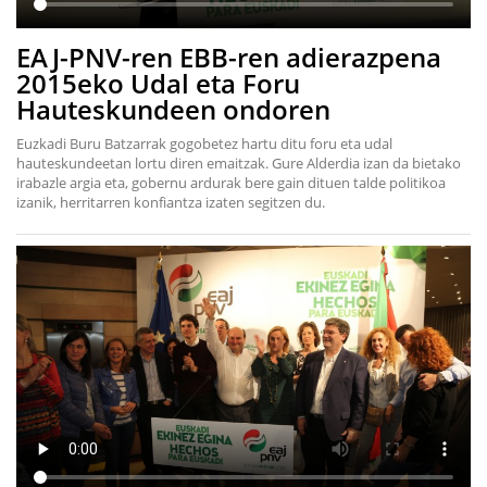
EAJ-PNV-ren EBB-ren adierazpena
2015eko Udal eta Foru
Hauteskundeen ondoren
Euzkadi Buru Batzarrak gogobetez hartu ditu foru eta udal
hauteskundeetan lortu diren emaitzak. Gure Alderdia izan da bietako
irabazle argia eta, gobernu ardurak bere gain dituen talde politikoa
izanik, herritarren konfiantza izaten segitzen du.