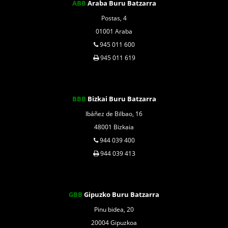
ABB
Araba Buru Batzarra
Postas, 4
01001 Araba
945 011 600
945 011 619
BBB
Bizkai Buru Batzarra
Ibáñez de Bilbao, 16
48001 Bizkaia
944 039 400
944 039 413
GBB
Gipuzko Buru Batzarra
Pinu bidea, 20
20004 Gipuzkoa