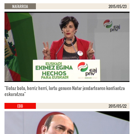
NAFARROA
2015/05/23
"Botoz boto, herriz herri, lortu genuen Nafar jendartearen konfiantza
eskuratzea"
EBB
2015/05/22