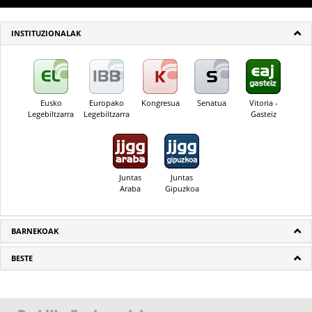
INSTITUZIONALAK
Eusko
Europako
Kongresua
Senatua
Vitoria -
Legebiltzarra
Legebiltzarra
Gasteiz
Juntas
Juntas
Araba
Gipuzkoa
BARNEKOAK
BESTE