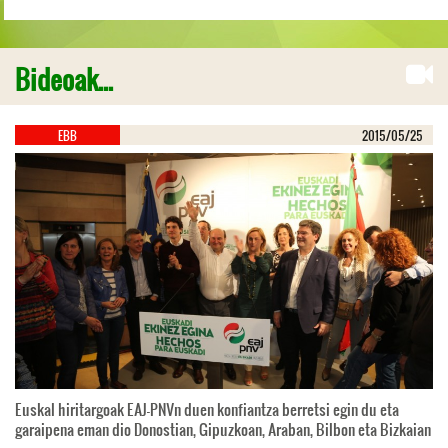
Bideoak...
EBB
2015/05/25
Euskal hiritargoak EAJ-PNVn duen konfiantza berretsi egin du eta
garaipena eman dio Donostian, Gipuzkoan, Araban, Bilbon eta Bizkaian