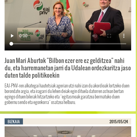
Juan Mari Aburtok "Bilbon ezer ere ez gelditzea" nahi
du, eta harremanetan jarri da Udalean ordezkaritza jaso
duten talde politikoekin
EAJ-PNV-ren alkategai hautetsiak agerian utzi nahi izan du akordioak lortzeko duen
borondate argia, eta iragarri du lehen deiak egin dituela datorren astean bertan
egingo dituen bilerak hitzartzeko eta "egitasmoak garatzea bermatuko duen
gobernu sendo eta egonkorra" osatzea helburu.
BIZKAIA
2015/05/24