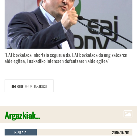
"EAJ bozkatzea inbertsio segurua da. EAJ bozkatzea da ongizatearen
alde egitea, Euskadiko interesen defentsaren alde egitea"
BIDEO GUZTIAK IKUSI
Argazkiak...
BIZKAIA
2015/07/01