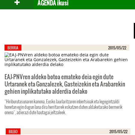
AGENDA ikusi
Beste
berriak
BERRIA
2015/05/22
EAJ-PNVren aldeko botoa emateko deia egin dute
Urtaranek eta Gonzalezek, Gasteizekin eta Arabarekin
gehien inplikatutako alderdia delako
“Hiriburutasunaren kanona, Eusko Jaurlaritzaren inbertsioak eta legegintzaldi
honetan egin dugun lana dira herritarrek eskatzen duten aldaketarako bermerik
onena", adierazi dute hautagai jeltzaleek.
BILBO
2015/05/22