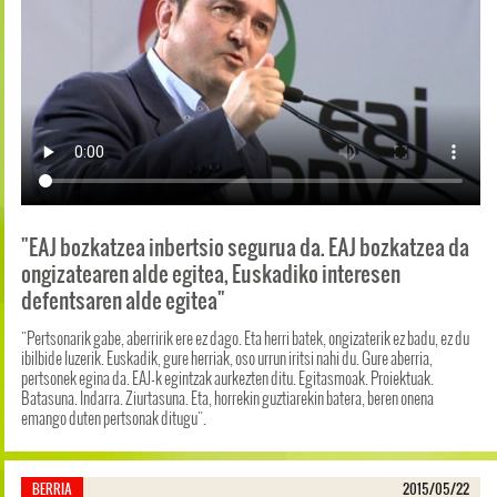
"EAJ bozkatzea inbertsio segurua da. EAJ bozkatzea da
ongizatearen alde egitea, Euskadiko interesen
defentsaren alde egitea"
"Pertsonarik gabe, aberririk ere ez dago. Eta herri batek, ongizaterik ez badu, ez du
ibilbide luzerik. Euskadik, gure herriak, oso urrun iritsi nahi du. Gure aberria,
pertsonek egina da. EAJ-k egintzak aurkezten ditu. Egitasmoak. Proiektuak.
Batasuna. Indarra. Ziurtasuna. Eta, horrekin guztiarekin batera, beren onena
emango duten pertsonak ditugu".
BERRIA
2015/05/22