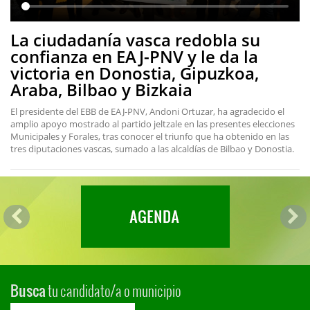
La ciudadanía vasca redobla su
confianza en EAJ-PNV y le da la
victoria en Donostia, Gipuzkoa,
Araba, Bilbao y Bizkaia
El presidente del EBB de EAJ-PNV, Andoni Ortuzar, ha agradecido el
amplio apoyo mostrado al partido jeltzale en las presentes elecciones
Municipales y Forales, tras conocer el triunfo que ha obtenido en las
tres diputaciones vascas, sumado a las alcaldías de Bilbao y Donostia.
tu candidato/a o municipio
Busca