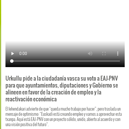
Urkullu pide a la ciudadanía vasca su voto a EAJ-PNV
para que ayuntamientos, diputaciones y Gobierno se
alineen en favor de la creación de empleo y la
reactivación económica
El lehendakari advierte de que “queda mucho trabajo por hacer”, pero traslada un
mensaje de optimismo: “Euskadi está creando empleo y vamos a aprovechar esta
txanpa. Aquí está EAJ-PNV con un proyecto sólido, unido, abierto al acuerdo y con
una visión positiva del futuro”.