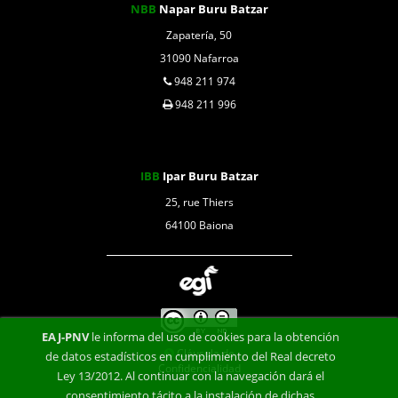
NBB
Napar Buru Batzar
Zapatería, 50
31090 Nafarroa
948 211 974
948 211 996
IBB
Ipar Buru Batzar
25, rue Thiers
64100 Baiona
EAJ-PNV
le informa del uso de cookies para la obtención
Cláusula de
de datos estadísticos en cumplimiento del Real decreto
Confidencialidad
Ley 13/2012. Al continuar con la navegación dará el
consentimiento tácito a la instalación de dichas